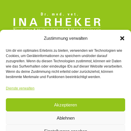
Zustimmung verwalten
Dorfstraße 20a, 23948 Goldbeck
Um dir ein optimales Erlebnis zu bieten, verwenden wir Technologien wie
Mobil:
+49 (0) 1 71 – 1 55 75 23
Cookies, um Geräteinformationen zu speichern und/oder darauf
zuzugreifen. Wenn du diesen Technologien zustimmst, können wir Daten
E-Mail:
info@dr-rheker.de
wie das Surfverhalten oder eindeutige IDs auf dieser Website verarbeiten.
Wenn du deine Zustimmung nicht erteilst oder zurückziehst, können
Web:
www.dr-rheker.de
bestimmte Merkmale und Funktionen beeinträchtigt werden.
Dienste verwalten
Akzeptieren
© 2026 Dr. med. vet. Ina Rheker | All rights
Ablehnen
reserved