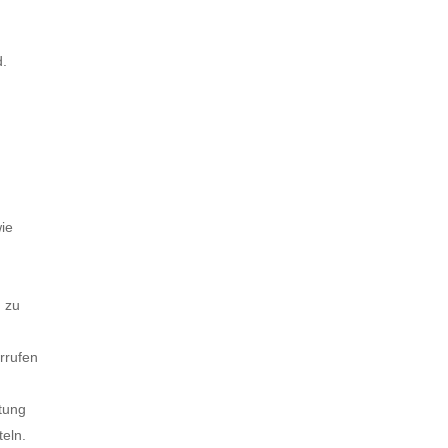
d.
ie
 zu
errufen
tung
teln.