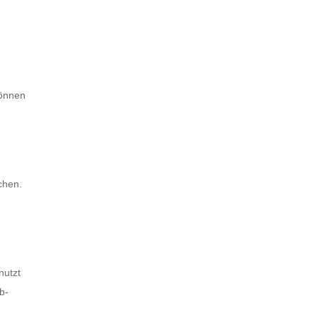
können
chen.
nutzt
b-