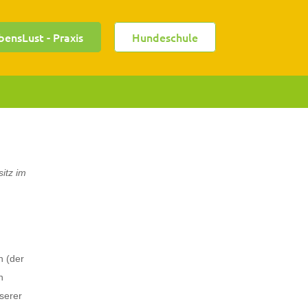
bensLust - Praxis
Hundeschule
sitz im
n (der
n
serer