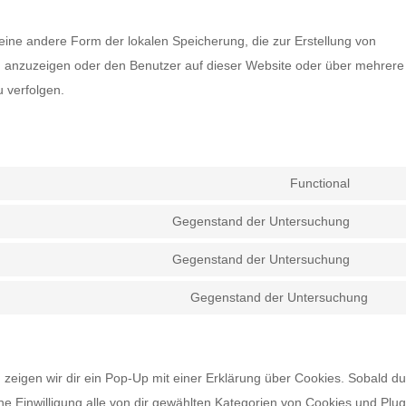
eine andere Form der lokalen Speicherung, die zur Erstellung von
 anzuzeigen oder den Benutzer auf dieser Website oder über mehrere
 verfolgen.
Functional
Consen
to
Gegenstand der Untersuchung
Consen
service
to
Gegenstand der Untersuchung
wordpr
Consen
service
to
Gegenstand der Untersuchung
google
Con
service
fonts
to
google
serv
maps
zeigen wir dir ein Pop-Up mit einer Erklärung über Cookies. Sobald du
sons
eine Einwilligung alle von dir gewählten Kategorien von Cookies und Plug