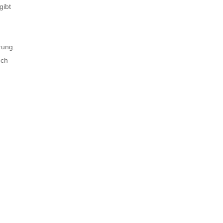
gibt
rung.
uch