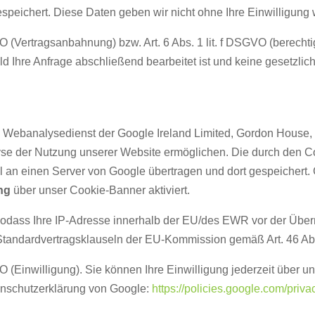
speichert. Diese Daten geben wir nicht ohne Ihre Einwilligung w
VO (Vertragsanbahnung) bzw. Art. 6 Abs. 1 lit. f DSGVO (berech
ld Ihre Anfrage abschließend bearbeitet ist und keine gesetzli
 Webanalysedienst der Google Ireland Limited, Gordon House, B
yse der Nutzung unserer Website ermöglichen. Die durch den Co
 an einen Server von Google übertragen und dort gespeichert. 
ung
über unser Cookie-Banner aktiviert.
sodass Ihre IP-Adresse innerhalb der EU/des EWR vor der Überm
 Standardvertragsklauseln der EU-Kommission gemäß Art. 46 Abs
VO (Einwilligung). Sie können Ihre Einwilligung jederzeit über 
tenschutzerklärung von Google:
https://policies.google.com/priva