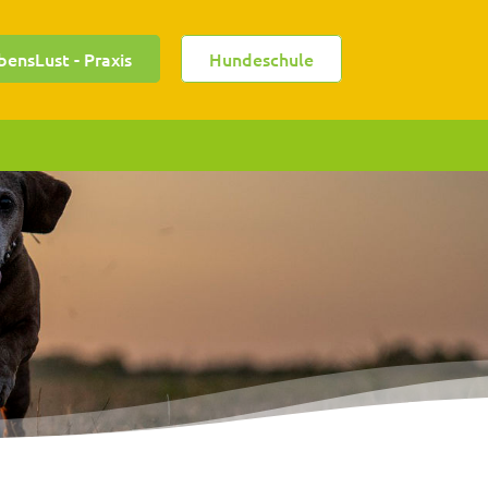
bensLust - Praxis
Hundeschule